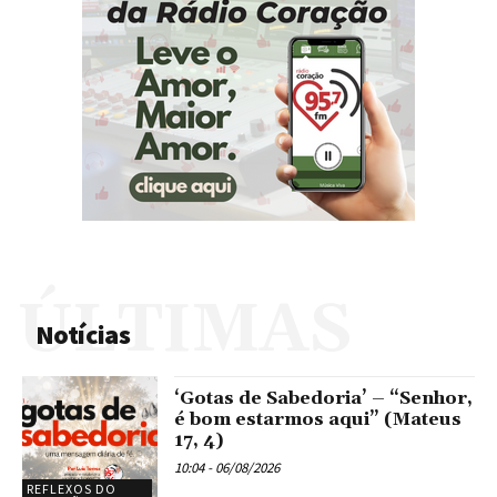
ÚLTIMAS
Notícias
‘Gotas de Sabedoria’ – “Senhor,
é bom estarmos aqui” (Mateus
17, 4)
10:04 - 06/08/2026
REFLEXOS DO