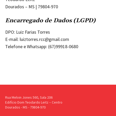
Dourados – MS | 79804-970
Encarregado de Dados (LGPD)
DPO: Luiz Farias Torres
E-mail:
luiztorres.rcc@gmail.com
Telefone e Whatsapp: (67)99918-0680
Rua Melvin Jones 560, Sala 206
Edifício Dom Teodardo Leitz – Centro
Dourados - MS - 79804-970