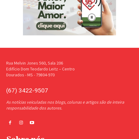
Rua Melvin Jones 560, Sala 206
Edifício Dom Teodardo Leitz – Centro
Dourados - MS - 79804-970
(67) 3422-9507
As notícias veiculadas nos blogs, colunas e artigos são de inteira
responsabilidade dos autores.