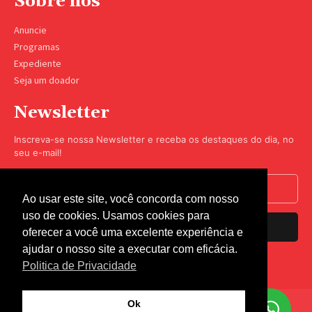
Sobre nós
Anuncie
Programas
Expediente
Seja um doador
Newsletter
Inscreva-se nossa Newsletter e receba os destaques do dia, no
seu e-mail!
Ao usar este site, você concorda com nosso
uso de cookies. Usamos cookies para
Inscrever-se
oferecer a você uma excelente experiência e
ajudar o nosso site a executar com eficácia.
Nós respeitamos sua privacidade.
Politica de Privacidade
Ok
© Rádio Coração 2023 - Todos os direitos reservados -
Termos de