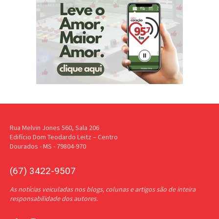
Rua Melvin Jones 560, Sala 206
Edifício Dom Teodardo Leitz – Centro
Dourados - MS - 79804-970
(67) 3422-9507
As notícias veiculadas nos blogs, colunas e artigos são de inteira
responsabilidade dos autores.