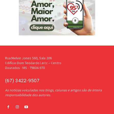
Rua Melvin Jones 560, Sala 206
Edifício Dom Teodardo Leitz – Centro
Dourados - MS - 79804-970
(67) 3422-9507
As notícias veiculadas nos blogs, colunas e artigos são de inteira
responsabilidade dos autores.