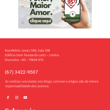
Rua Melvin Jones 560, Sala 206
Edifício Dom Teodardo Leitz – Centro
Dourados - MS - 79804-970
(67) 3422-9507
As notícias veiculadas nos blogs, colunas e artigos são de inteira
responsabilidade dos autores.