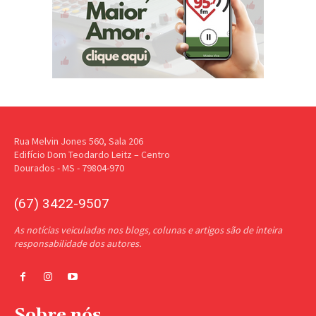
Rua Melvin Jones 560, Sala 206
Edifício Dom Teodardo Leitz – Centro
Dourados - MS - 79804-970
(67) 3422-9507
As notícias veiculadas nos blogs, colunas e artigos são de inteira
responsabilidade dos autores.
Sobre nós