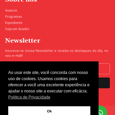
Anuncie
Programas
Expediente
Seja um doador
Newsletter
Inscreva-se nossa Newsletter e receba os destaques do dia, no
seu e-mail!
Ao usar este site, você concorda com nosso
uso de cookies. Usamos cookies para
Inscrever-se
oferecer a você uma excelente experiência e
ajudar o nosso site a executar com eficácia.
Nós respeitamos sua privacidade.
Politica de Privacidade
Ok
© Rádio Coração 2023 - Todos os direitos reservados -
Termos de