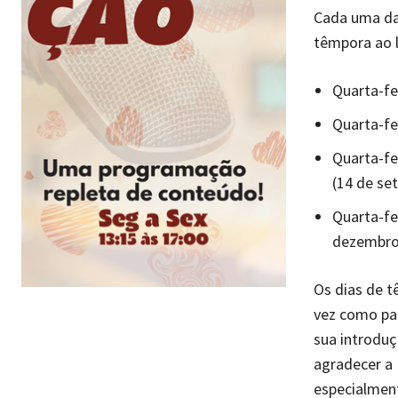
Cada uma das
têmpora ao 
Quarta-fe
Quarta-fe
Quarta-fe
(14 de se
Quarta-fe
dezembr
Os dias de t
vez como par
sua introduç
agradecer a 
especialment