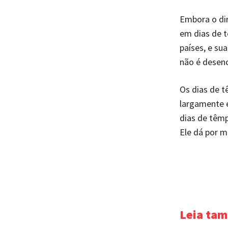
Embora o dir
em dias de t
países, e su
não é desen
Os dias de t
largamente e
dias de têmp
Ele dá por m
Leia ta