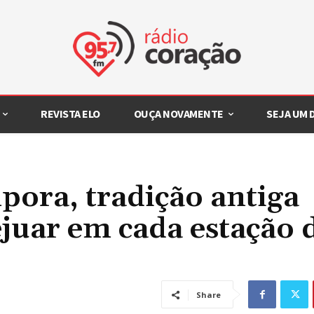
REVISTA ELO
OUÇA NOVAMENTE
SEJA UM
pora, tradição antiga
ejuar em cada estação 
Share