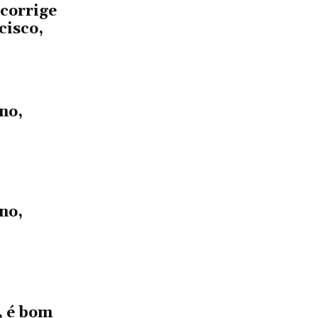
 corrige
cisco,
no,
no,
, é bom