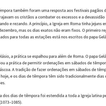
têmpora também foram uma resposta aos festivais pagãos 
rajavam os cristãos a combater os excessos e a devassidão
juando e rezando. A princípio, a Igreja em Roma tinha jejuns e
ezembro, mas os dias exatos não eram fixos. O primeiro re
tados para todas as estações está nos escritos do papa Gel
lásio, a prática se espalhou para além de Roma. O papa Gel
iou a prática de permitir ordenações em sábados de têmpor
Páscoa. A tradição de fazer ordenações em sábados de têm
 hoje, e os dias de têmpora têm sido tradicionalmente dias
es.
a dos dias de têmpora foi estendida a toda a Igreja latina p
 (1073–1085).