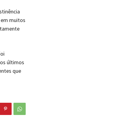
stinência
s em muitos
ertamente
oi
 os últimos
entes que