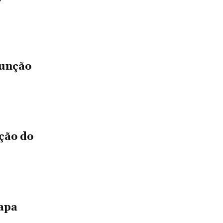
sunção
ção do
papa