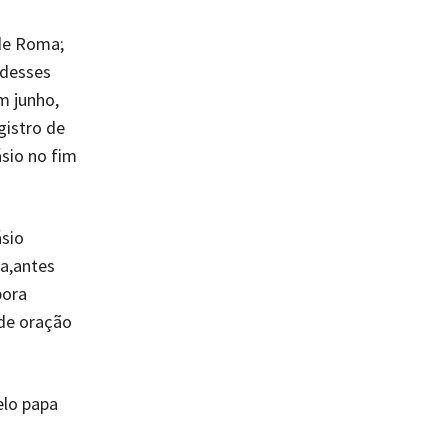
de Roma;
 desses
m junho,
gistro de
ásio no fim
ásio
a,antes
pora
 de oração
elo papa