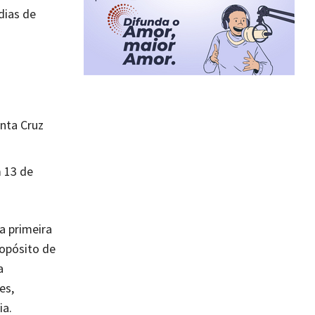
dias de
anta Cruz
m 13 de
a primeira
ropósito de
a
es,
ia.