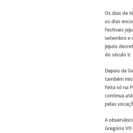
Os dias de 
os dias enco
festivais je
setembro e d
jejuns decre
do século V.
Depois de Ge
também inic
feita só na 
continua até
pelas vocaçõ
A observânci
Gregório VII