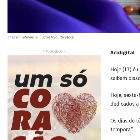
Imagem referencial | udra11/Shutterstock
Acidigital
- Publicidade -
Hoje (17) é 
saibam disso
Hoje, sexta-
dedicados a 
Os dias de t
tempora”.