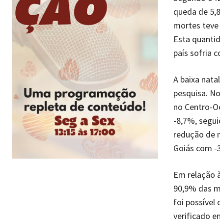
queda de 5,8
mortes teve
Esta quantid
país sofria 
A baixa nata
pesquisa. No
no Centro-O
-8,7%, segu
redução de 
Goiás com -
Em relação à
90,9% das mo
foi possível
verificado e