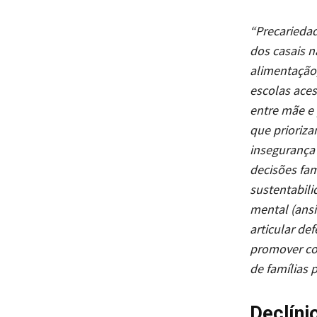
“Precariedad
dos casais n
alimentação,
escolas aces
entre mãe e 
que prioriza
insegurança 
decisões fam
sustentabil
mental (ansi
articular de
promover con
de famílias 
Declíni