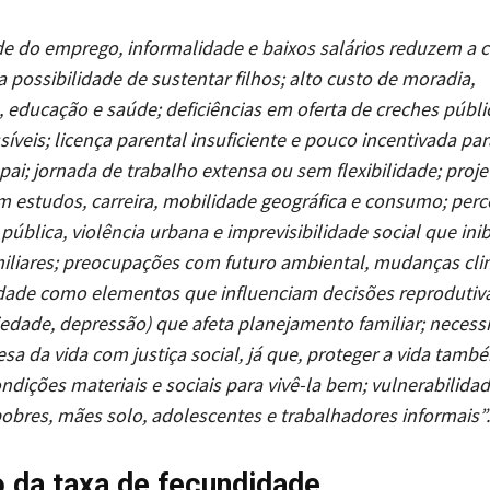
e do emprego, informalidade e baixos salários reduzem a 
a possibilidade de sustentar filhos; alto custo de moradia,
 educação e saúde; deficiências em oferta de creches públic
síveis; licença parental insuficiente e pouco incentivada par
pai; jornada de trabalho extensa ou sem flexibilidade; proje
m estudos, carreira, mobilidade geográfica e consumo; per
pública, violência urbana e imprevisibilidade social que in
iliares; preocupações com futuro ambiental, mudanças cli
idade como elementos que influenciam decisões reprodutiv
edade, depressão) que afeta planejamento familiar; necess
fesa da vida com justiça social, já que, proteger a vida tamb
dições materiais e sociais para vivê-la bem; vulnerabilidad
pobres, mães solo, adolescentes e trabalhadores informais”.
o da taxa de fecundidade