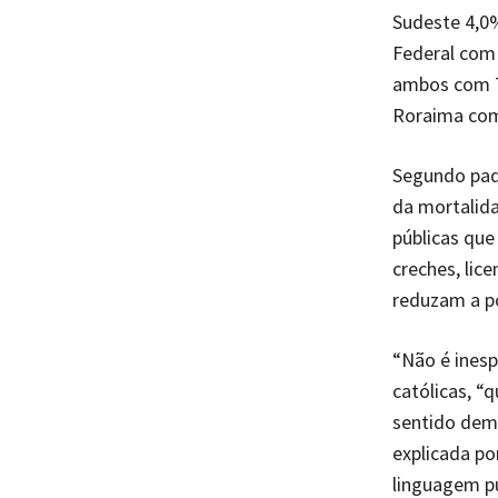
Sudeste 4,0
Federal com 
ambos com 7
Roraima com
Segundo pad
da mortalida
públicas que
creches, lic
reduzam a po
“Não é ines
católicas, “
sentido demo
explicada po
linguagem pú