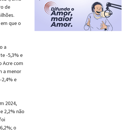
ro de
ilhões.
o em que o
o a
ste -5,3% e
o Acre com
m a menor
 -2,4% e
em 2024,
 e 2,2% não
foi
 6,2%; o