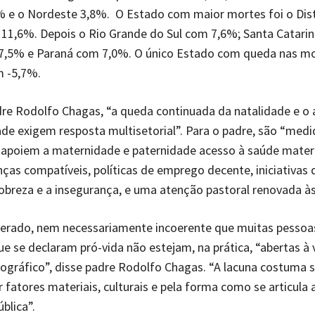
% e o Nordeste 3,8%. O Estado com maior mortes foi o Dist
11,6%. Depois o Rio Grande do Sul com 7,6%; Santa Catarin
,5% e Paraná com 7,0%. O único Estado com queda nas mo
 -5,7%.
re Rodolfo Chagas, “a queda continuada da natalidade e o
de exigem resposta multisetorial”. Para o padre, são “medi
 apoiem a maternidade e paternidade acesso à saúde matern
enças compatíveis, políticas de emprego decente, iniciativas 
breza e a insegurança, e uma atenção pastoral renovada às 
perado, nem necessariamente incoerente que muitas pessoa
que se declaram pró-vida não estejam, na prática, “abertas à 
gráfico”, disse padre Rodolfo Chagas. “A lacuna costuma s
r fatores materiais, culturais e pela forma como se articula 
blica”.