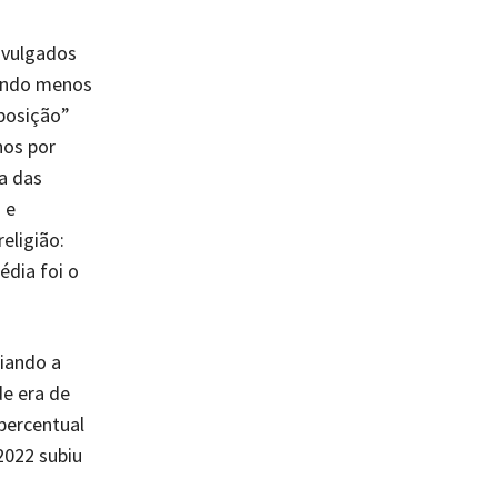
ivulgados
tendo menos
eposição”
hos por
a das
 e
eligião:
édia foi o
iando a
e era de
percentual
2022 subiu