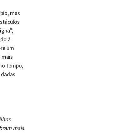
ípio, mas
stáculos
igna”,
udo à
bre um
r mais
smo tempo,
a dadas
ilhos
 abram mais