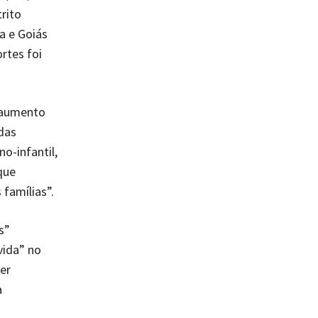
rito
a e Goiás
rtes foi
 aumento
das
o-infantil,
que
famílias”.
s”
vida” no
er
a