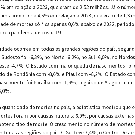
% em relação a 2023, que eram de 2,52 milhões. Já o núme
 um aumento de 4,6% em relação a 2023, que eram de 1,3 m
ade de mortes só fica apenas 0,6% abaixo de 2022, períod
com a pandemia de covid-19.
lidade ocorreu em todas as grandes regiões do país, segund
 Sudeste foi -6,3%, no Norte -6,2%, no Sul -6,0%, no Norde
este -4,7%. O Estado com maior queda de nascimentos foi 
ido de Rondônia com -8,6% e Piauí com -8,2%. O Estado co
nascimento foi Paraíba com -1,9%, seguido de Alagoas com
3,0%.
 quantidade de mortes no país, a estatística mostrou que 
rtes foram por causas naturais; 6,9%, por causas externas
 obter o tipo de morte. O crescimento no número de mortes 
m todas as regiões do país. O Sul teve 7,4%; o Centro-Oeste