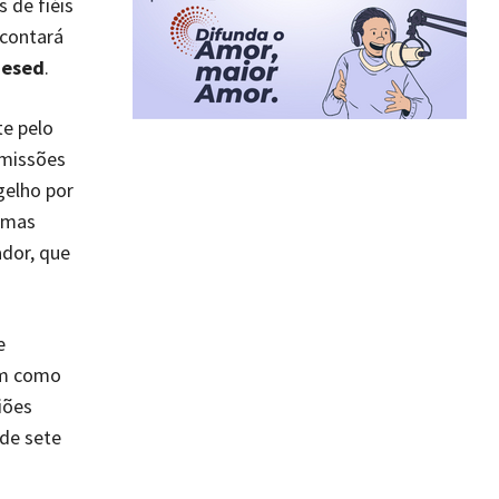
 de fiéis
 contará
Hesed
.
te pelo
smissões
gelho por
ormas
ador, que
e
sim como
giões
 de sete