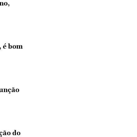
no,
, é bom
sunção
ção do