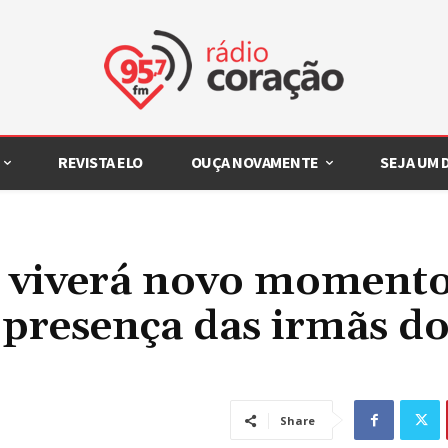
REVISTA ELO
OUÇA NOVAMENTE
SEJA UM
o viverá novo moment
a presença das irmãs d
Share