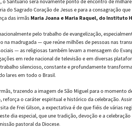
 o Santuário será novamente ponto de encontro de milhares
ria do Sagrado Coração de Jesus e para a consagração que
nça das irmãs
Maria Joana e Maria Raquel, do Instituto 
acionalmente pelo trabalho de evangelização, especialmen
io na madrugada — que reúne milhões de pessoas nas tran
 sociais — as religiosas também levam a mensagem do Evan
ações em rede nacional de televisão e em diversas plataf
 trabalho silencioso, constante e profundamente transform
o lares em todo o Brasil.
 irmãs, trazendo a imagem de São Miguel para o momento d
 reforça o caráter espiritual e histórico da celebração. As
sita de Frei Gilson, a expectativa é de que fiéis de várias re
este dia especial, que une tradição, devoção e a celebração
issão pastoral da Diocese.