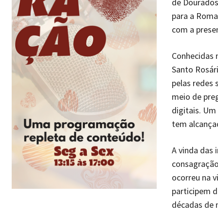
de Dourados,
para a Roma
com a prese
Conhecidas n
Santo Rosár
pelas redes
meio de preg
digitais. Um
tem alcançad
A vinda das
consagração,
ocorreu na vi
participem d
décadas de m