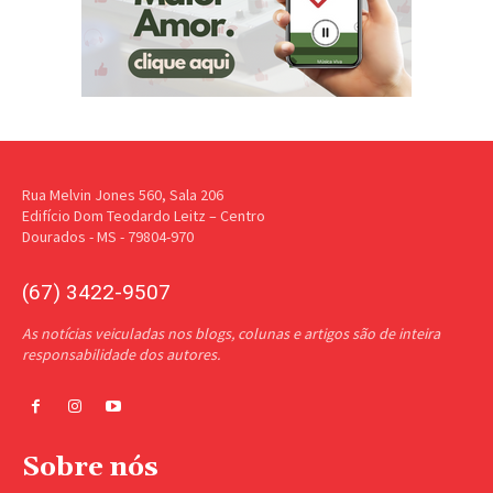
Rua Melvin Jones 560, Sala 206
Edifício Dom Teodardo Leitz – Centro
Dourados - MS - 79804-970
(67) 3422-9507
As notícias veiculadas nos blogs, colunas e artigos são de inteira
responsabilidade dos autores.
Sobre nós