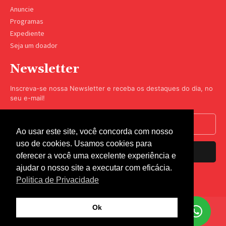
Anuncie
Programas
Expediente
Seja um doador
Newsletter
Inscreva-se nossa Newsletter e receba os destaques do dia, no
seu e-mail!
Ao usar este site, você concorda com nosso
uso de cookies. Usamos cookies para
Inscrever-se
oferecer a você uma excelente experiência e
ajudar o nosso site a executar com eficácia.
Nós respeitamos sua privacidade.
Politica de Privacidade
Ok
© Rádio Coração 2023 - Todos os direitos reservados -
Termos de
Peça sua música
Uso
-
Politica de Privacidade
(67) 3422-9507