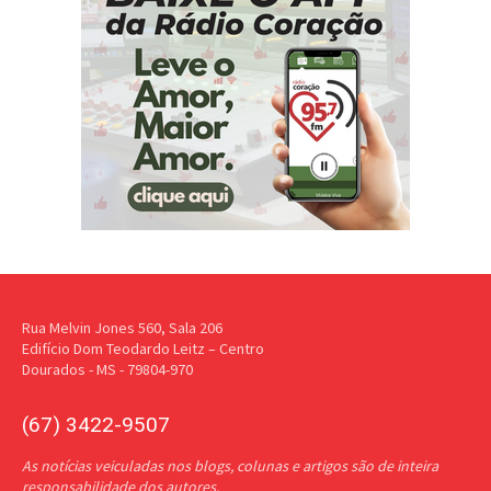
Rua Melvin Jones 560, Sala 206
Edifício Dom Teodardo Leitz – Centro
Dourados - MS - 79804-970
(67) 3422-9507
As notícias veiculadas nos blogs, colunas e artigos são de inteira
responsabilidade dos autores.