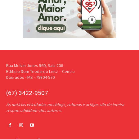
Rua Melvin Jones 560, Sala 206
Edifício Dom Teodardo Leitz – Centro
Dourados - MS - 79804-970
(67) 3422-9507
As notícias veiculadas nos blogs, colunas e artigos são de inteira
responsabilidade dos autores.