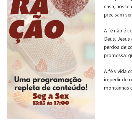
casa, nosso 
precisam ser
A fé não é c
Deus. Jesus 
perdoa de co
promessa: q
A fé vivida
impedir de c
montanhas q