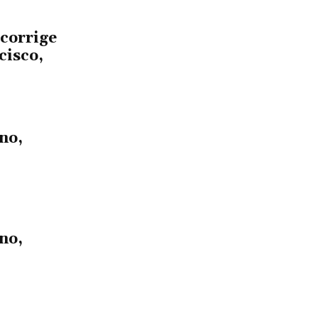
 corrige
cisco,
no,
no,