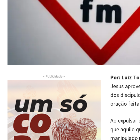
Por: Luiz To
- Publicidade -
Jesus aprovei
dos discípulo
oração feita
Ao expulsar 
que aquilo 
manipulado 