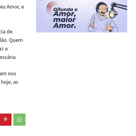
seu Amor, e
cia de
rdão. Quem
az a
ssária.
tam nos
hoje, as