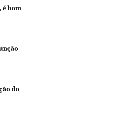
, é bom
sunção
ção do