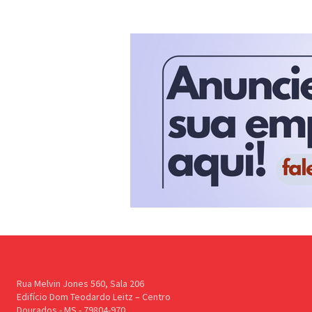
Rua Melvin Jones 560, Sala 206
Edifício Dom Teodardo Leitz – Centro
Dourados - MS - 79804-970