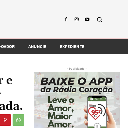
 DOADOR
ANUNCIE
EXPEDIENTE
- Publicidade -
r e
e
ada.