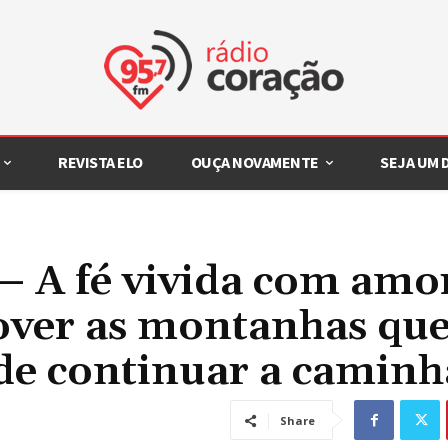
REVISTA ELO
OUÇA NOVAMENTE
SEJA UM
 – A fé vivida com amo
over as montanhas qu
de continuar a caminh
Share