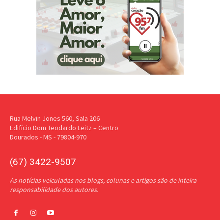
Rua Melvin Jones 560, Sala 206
Edifício Dom Teodardo Leitz – Centro
Dourados - MS - 79804-970
(67) 3422-9507
As notícias veiculadas nos blogs, colunas e artigos são de inteira
responsabilidade dos autores.