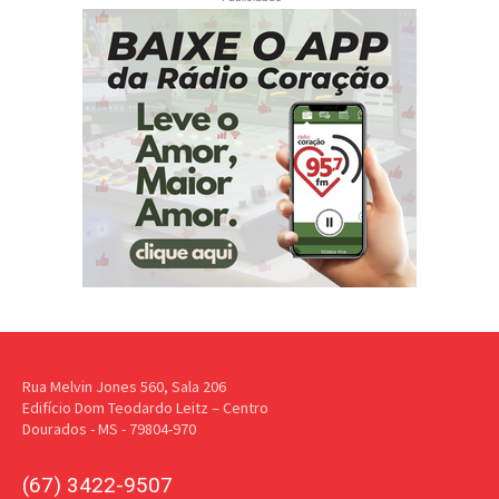
Rua Melvin Jones 560, Sala 206
Edifício Dom Teodardo Leitz – Centro
Dourados - MS - 79804-970
(67) 3422-9507