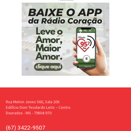
Rua Melvin Jones 560, Sala 206
Edifício Dom Teodardo Leitz – Centro
Dourados - MS - 79804-970
(67) 3422-9507