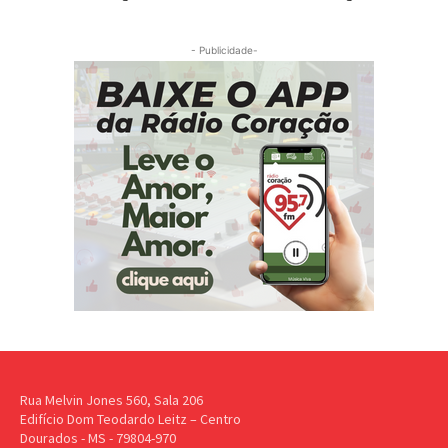
- Publicidade-
Rua Melvin Jones 560, Sala 206
Edifício Dom Teodardo Leitz – Centro
Dourados - MS - 79804-970